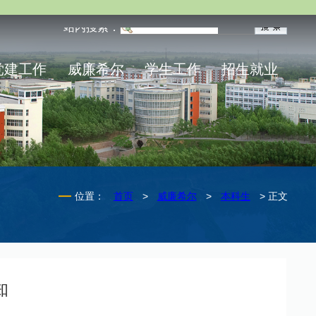
站内搜索：
党建工作
威廉希尔
学生工作
招生就业
位置：
首页
>
威廉希尔
>
本科生
> 正文
知