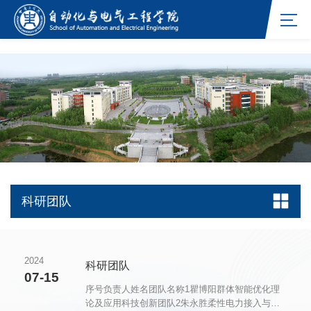
williamhill官网网站
科研团队
2024
科研团队
07-15
序号负责人姓名团队名称1瞿博阳群体智能优化理
论及应用科技创新团队2朱永胜柔性电力接入与控