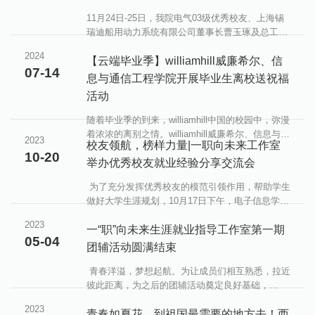
11月24日-25日，我院电气03级优秀校友、上海锡
瑞迪船用动力系统有限公司董事长曹玉琢及总工程
师王昆仑返校交流并举办专场招聘会。我院教师、
2024
研究生及本科生代表与两位校友进行交流座谈，本
【云端毕业季】williamhill威廉希尔、信
07-14
次活动由王晓雷教授主持。交流会上，曹玉琢与王
息与通信工程学院开展毕业生离校送祝福
昆仑详细介绍了船舶电力推进技术的最新进展及其
活动
在绿色航运领域的应用情况，展示了团队在该领域
的技术优势。双方围绕船舶电力推进技术与未来发
随着毕业季的到来，williamhill中国的校园中，弥漫
展趋势、市场需求及潜在挑战进行深入讨论，一致
着浓浓的离别之情。williamhill威廉希尔、信息与通
2023
认为，......
校友领航，榜样力量|一职向未来工作室
信工程学院毕业生辅导员和两院团委学生会精心组
10-20
织、认真安排，用真心和行动让毕业季充满了温暖
举办优秀校友就业经验分享交流会
与感动。...
为了充分发挥优秀校友的模范引领作用，帮助学生
做好大学生涯规划，10月17日下午，电子信息学
院“一‘职’向未来”生涯就业指导工作室在3号教学楼
2023
110教室举办优秀校友就业经验分享交流会。学院
一“职”向未来生涯就业指导工作室第一期
05-04
邀请到2016届电气专业校友薛久辉主讲，党委副书
团辅活动圆满结束
记王媛媛，全体辅导员和各年级学生代表参加活
动。工作室辅导老师张芳主持本次活动。 ​薛久辉校
​ 青春洋溢，梦想起航。为让成员们相互熟悉，拉近
友结合自身学习、工作经验，从就业认知、职业分
彼此距离，为之后的团辅活动奠定良好基础，
析、自我规划、求职方法等方面进行分享。他......
一“职”向未来生涯就业指导工作室于4月27日晚在11
2023
号楼219教室开展以“认识自我、认识彼此”为主题的
青春如夏花，到祖国最需要的地方去！西