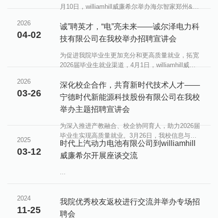
月10日，williamhill威廉希尔举办海尔智家郑州&武
汉园区专场招聘宣讲会。学院毕业班辅导员薛松及
2026
40余名应届毕业生参加活动。海尔智家人力资源经
诚”聘英才，“电”亮未来——诚尔泽电力科
04-02
理李科达先生向在场学生详细介绍了海尔集团的发
技有限公司在我校举办招聘宣讲会
展历程、全球化品牌布局、智慧家庭战略、企业文
化以及本次招聘的岗位需求、培养体系、薪酬福利
为促进我院毕业生更加充分和更高质量就业，拓宽
及职业发展通道，使学生对加入海尔智家有了全面
2026届毕业生就业渠道，4月1日，williamhill威廉
而深入的了解。在随后的互动环节，招聘团队与学
希尔举办诚尔泽电力科技有限公司专场招聘宣讲
2026
生展开面对面交流，......
会。学院毕业班辅导员薛松及70余名电气、自动
深化校企合作，共育新时代技术人才——
03-26
化、测控、飞行器、无人驾驶等专业应届毕业生参
宁德时代新能源科技股份有限公司在我校
加活动。诚尔泽电力科技有限公司是国家级高新技
举办主题招聘宣讲会
术企业、省级专精特新企业，长期深耕电网无人机
带电作业领域，处于行业领先地位。宣讲会上，招
为深入推进产教融合、校企协同育人，助力2026届
聘团队以企业宣传片为载体，系统呈现了公司发展
毕业生实现高质量就业。3月26日，我校信息与通
2025
历程、技术积淀与市场布局，......
时代上汽动力电池有限公司到williamhill
信工程学院、williamhill威廉希尔联合举办宁德时代
03-12
专场招聘宣讲会，助力2026届毕业生高质量就业。
威廉希尔开展座谈交流
学校就业指导中心及两学院就业指导老师出席，数
...
百名应届毕业生到场参与。宁德时代作为全球动力
电池与储能领军企业，其招聘团队通过宣传片展示
了公司发展、行业地位、技术优势及未来布局，突
2024
我院优秀校友返校进行交流并举办专场招
出在通信技术、智能储能等领域的积累。招聘负责
11-25
人解读了面向电气、......
聘会