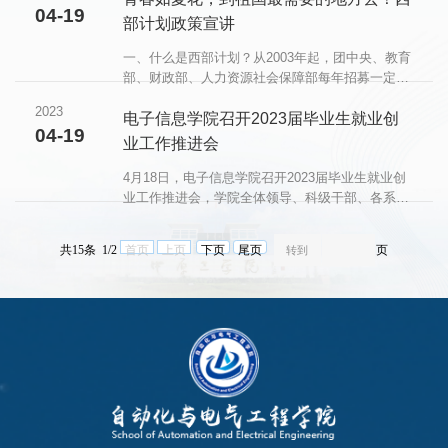
04-19
团辅活动。 第一项：我来向你介绍他大家依次介
部计划政策宣讲
绍自己，分享自己的专业特长、兴趣爱好、家乡特
色等。为考验大家的专注力和对彼此的熟悉度，同
一、什么是西部计划？从2003年起，团中央、教育
学们依次抽取专业卡牌，抽取到相同专业卡牌的同
部、财政部、人力资源社会保障部每年招募一定数
学互相介绍对方，不同性格的成员碰撞在一起......
量的普通高等学校应届毕业生或在读研究生，到西
2023
部基层开展为期1——3年的志愿服务。二、具备哪
电子信息学院召开2023届毕业生就业创
04-19
些条件才能参加“西部计划”？普通高等学校应届毕
业工作推进会
业生，无论是大专生、本科生、都可报名。选拔思
想过硬、品学兼优、具有较强奉献精神的毕业生参
​4月18日，电子信息学院召开2023届毕业生就业创
加。党员、预备党员、有志愿服务经历和担任过各
业工作推进会，学院全体领导、科级干部、各系
级团学组织学生干部的优先录取，如果入学前
（中心）负责人、支部书记、学院全体辅导员和毕
户......
业班班主任参加了此次会议。会议由学院党委副书
共15条 1/2
首页
上页
下页
尾页
页
记王媛媛主持。 会上，王媛媛首先回顾了2022届
毕业生总体就业情况，对2023届毕业生现阶段的就
业数据进行全面分析。她指出，我院现阶段毕业生
就业形势较往届同期呈现向好态势，但也存在一些
问题。结合学院实际情况，她提出要细化落实举
措，......