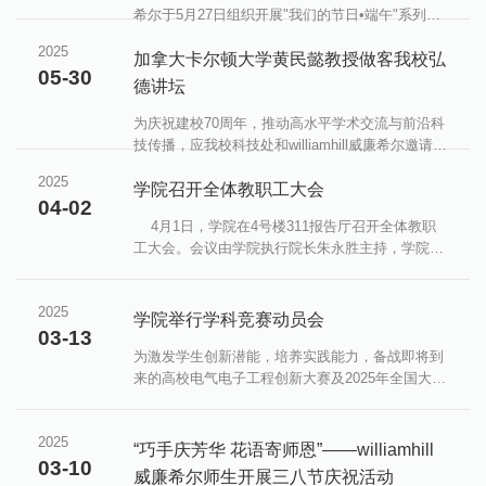
希尔于5月27日组织开展"我们的节日•端午"系列主
题活动，通过丰富多彩的文化活动培育文明健康节
2025
日风尚，凝聚师生团结奋进力量。在10号教学楼
加拿大卡尔顿大学黄民懿教授做客我校弘
05-30
311教室，师生们共同开展"巧手制香囊 文明传万
德讲坛
家"手工活动。活动现场，师生们不仅学习了端午
佩香囊的传统习俗文化内涵，亲手调配具有安神驱
为庆祝建校70周年，推动高水平学术交流与前沿科
蚊功效的中草药香料，一针一线缝制特色香囊，不
技传播，应我校科技处和williamhill威廉希尔邀请，
仅融汇着中华文化智慧，传递着健康生活理念，更
加拿大卡尔顿大学黄民懿教授于5月28日在10号楼
2025
寄托着师生间的美好祝福。......
218会议室作题为“Mean field games within dense
学院召开全体教职工大会
04-02
and sparse network limits”的专题讲座。学术副校
4月1日，学院在4号楼311报告厅召开全体教职
长张纪峰向黄民懿颁发了弘德讲坛荣誉证书，
工大会。会议由学院执行院长朱永胜主持，学院全
williamhill威廉希尔教师和研究生参加讲座。讲座由
体教职工参会。会上，党委书记张颖传达了学校党
williamhill威廉希尔副院长闫李主持。黄民懿从博弈
委扩大会议暨党的建设工作领导小组会议关于深入
论基本理论开始，介绍了如何将平均场博弈理论拓
2025
贯彻中央八项规定精神学习教育相关要求，强调全
展至大规模网络分布式子种群模型。......
学院举行学科竞赛动员会
03-13
体教职工要深刻领会其核心内涵，要加强学习教育
进一步统一思想、凝聚共识，以更加坚定的决心、
为激发学生创新潜能，培养实践能力，备战即将到
更加务实的举措，推动作风建设不断取得新成效。
来的高校电气电子工程创新大赛及2025年全国大学
此后，张颖就校友、工会、教风、学风、就业等工
生电子设计竞赛，我院于3月11日在4号楼311报告
作进行安排和部署。......
厅举行了赛前动员会。电气系副主任刘勇、巫付专
2025
教授、相关竞赛指导老师代表以及来自学院的四十
“巧手庆芳华 花语寄师恩”——williamhill
03-10
余名学生参加了此次动员会。动员会上，刘勇向参
威廉希尔师生开展三八节庆祝活动