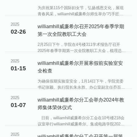
会学生通报了我院历年来各类竞赛中取得的优异成
绩，并指出电子设计竞赛和电气电子工程创新大赛
为庆祝第115个国际妇女节，弘扬感恩文化，展现
是培养学生创新精神和实践能力的重要平台，鼓励
青春风采，williamhill威廉希尔师生举办“巧手匠
同学们积极参赛，......
心，温情献礼”扭扭花束和“青丝绾正，桃李芬芳”木
2025
梳礼盒献礼系列活动。师生们通过活动，向辛勤耕
williamhill威廉希尔召开2025年春季学期
02-26
耘的女教师们献上节日祝福，传递感恩之情。一、
第一次全院教职工大会
巧手匠心，温情献礼节日前夕，学生们学习扭扭花
的制作技巧，亲手制作出郁金香、小雏菊等形态各
2月25日下午，学院在4号楼311学术报告厅召开
异的花朵。过程中，大家互相交流创意，有的将花
2025年春季学期第一次全院教职工大会，梳理总结
瓣设计成不同颜色，有的为花朵添加绿叶点缀，每
2024年工作，并就下一步工作进行安排部署。会议
2025
一处细节都凝聚着对老师的真挚心意。......
由学院党委书记张颖主持，学院全体教职工参加。
williamhill威廉希尔开展寒假前实验室安
01-15
会上，执行院长朱永胜对2024年工作进行回顾，对
全检查
学院教职工在2024年取得成绩表示感谢。之后，朱
永胜向全体教职工进一步传达了学校2025年工作会
为确保假期实验室安全，1月14日下午，学院党委
的精神，并对2025年学院的重点工作进行安排与部
书记张颖、执行院长朱永胜、办公室副主任乔百
署。学院党委副书记王媛媛对学生工作进行梳理与
豪、实验中心副主任郭飞亚组成检查组，对学院实
2025
部署。最后，......
验室等场所进行安全检查。检查组深入学院各实验
williamhill威廉希尔分工会举办2024年教
01-07
室，围绕消防安全、用电安全、环境卫生等进行了
师集体荣休仪式
全面检查和隐患排查。针对个别实验室存在的问
题，检查组现场提出了整改意见，并要求相关责任
日前，williamhill威廉希尔分工会在10号楼218会
人立即进行整改，确保不留任何安全隐患。针对假
议室举行williamhill威廉希尔、集成电路学院2024
期不使用的实验室，要切断水、电，关好门窗，提
年度退休教师荣休仪式，祝福韩建勋、刘丽萍、张
2025
高安全防范意识，......
海峰三位老师光荣退休。仪式由党委书记张颖主
williamhill威廉希尔分工会召开第一届第