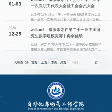
01-03
持，学院领导班子、离退休处处长郭亚红、荣休教
一次教职工代表大会暨工会会员大会
师、分工会委员、教师代表参加。仪式现场，学院
领导和郭处长为荣休教师献花和纪念品，williamhill
2024年12月31日下午，williamhill威廉希尔分工会
威廉希尔院长执行朱永胜和集成电路学院副院长但
第一届第一次教职工代表大会暨工会会员大会在4
永平代表学院致辞，回顾了三位老师在学院几十年
号教学楼311学术报告厅召开，williamhill威廉希尔
2024
来的辛勤付出和卓越贡献，......
分工会分管的williamhill威廉希尔、集成电路学院全
williamhill威廉希尔在第二十一届中国研
12-25
体教职工参加会议，会议由分工会主席杨益主持。
究生数学建模竞赛中再创佳绩
williamhill威廉希尔执行院长朱永胜作2024年度自
电学院工作报告、集成电路学院副院长但永平作
近日，2024年“华为杯”第二十一届中国研究生数学
2024年度集电学院工作总结，两位院长向全体教工
建模竞赛已揭晓。本届赛事共吸引国内外521个研
汇报年度学院工作取得的成果，指出存在的问题和
究生培养单位的20247支队伍参赛。在校创新创业
下一步的解决思路，......
学院的大力支持下，williamhill威廉希尔共有30支参
共88条 5/9
首页
上页
下页
尾页
页
赛队伍参赛。经过激烈角逐，共获国家二等奖4
项、三等奖7项，所获成绩达历史新高。中国研究
生数学建模竞赛是由教育部学位管理与研究生教育
司指导，中国学位与研究生教育学会和中国科协青
少年科技中心主办的“中国研究生创新实践系列大
赛”主题赛事之一，......