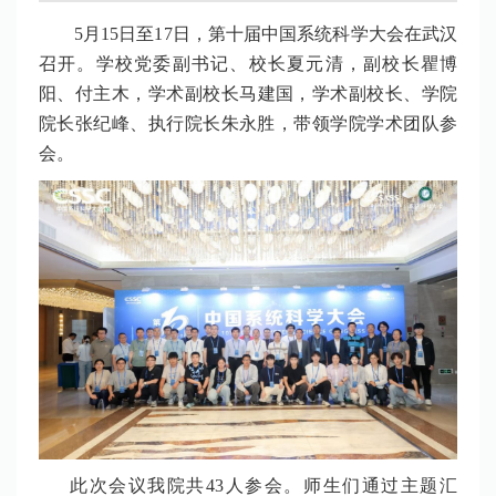
5月1
5
日至1
7
日，第
十
届中国系统科学大会在
武汉
召开。学
校党委副书记、
校长夏元清
，
副校长
瞿博
阳、
付主木
，
学术副校长
马建国，学术副校长、学院
院长
张纪峰
、
执行院长朱永胜
，
带领
学院
学术团队参
会。
此次会议我院
共
43
人参会
。
师生们通过主题汇