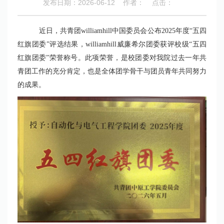
发布日期：2026-06-12
作者：
点击：
近日，共青团williamhill中国委员会公布2025年度“五四
红旗团委”评选结果，williamhill威廉希尔团委获评校级“五四
红旗团委”荣誉称号。此项荣誉，是校团委对我院过去一年共
青团工作的充分肯定，也是全体团学骨干与团员青年共同努力
的成果。