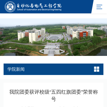
williamhill官网网站
学院新闻
我院团委获评校级“五四红旗团委”荣誉称
号