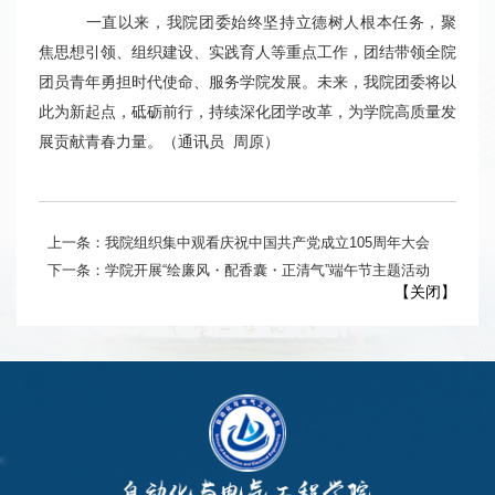
一直以来，我院团委始终坚持立德树人根本任务，聚
焦思想引领、组织建设、实践育人等重点工作，团结带领全院
团员青年勇担时代使命、服务学院发展。未来，我院团委将以
此为新起点，砥砺前行，持续深化团学改革，为学院高质量发
展贡献青春力量。
（
通讯员
周原
）
上一条：我院组织集中观看庆祝中国共产党成立105周年大会
下一条：学院开展“绘廉风・配香囊・正清气”端午节主题活动
【
关闭
】